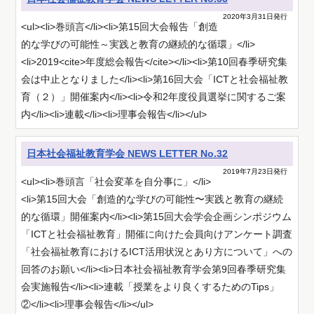
2020年3月31日発行
<ul><li>巻頭言</li><li>第15回大会報告「創造
的な学びの可能性～実践と教育の継続的な循環」</li>
<li>2019<cite>年度総会報告</cite></li><li>第10回春季研究集
会は中止となりました</li><li>第16回大会「ICTと社会福祉教
育（２）」開催案内</li><li>令和2年度役員選挙に関するご案
内</li><li>連載</li><li>理事会報告</li></ul>
日本社会福祉教育学会 NEWS LETTER No.32
2019年7月23日発行
<ul><li>巻頭言「社会変革を自分事に」</li>
<li>第15回⼤会「創造的な学びの可能性〜実践と教育の継続
的な循環」開催案内</li><li>第15回⼤会学会企画シンポジウム
「ICTと社会福祉教育」開催に向けた会員向けアンケート調査
「社会福祉教育におけるICT活用状況とあり方について」への
回答のお願い</li><li>日本社会福祉教育学会第9回春季研究集
会実施報告</li><li>連載「授業をより良くするためのTips」
②</li><li>理事会報告</li></ul>